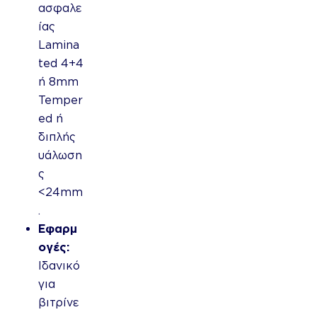
ασφαλε
ίας
Lamina
ted 4+4
ή 8mm
Temper
ed ή
διπλής
υάλωση
ς
<24mm
.
Εφαρμ
ογές:
Ιδανικό
για
βιτρίνε