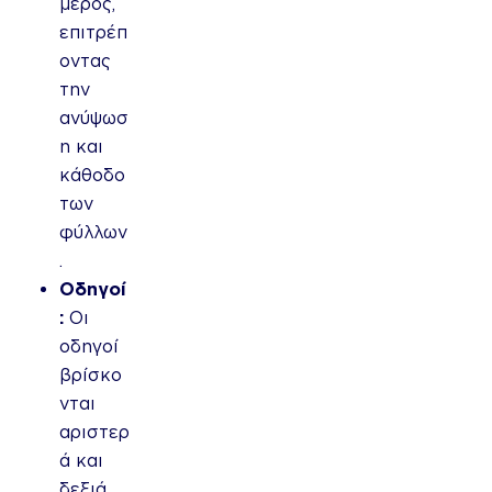
μέρος,
επιτρέπ
οντας
την
ανύψωσ
η και
κάθοδο
των
φύλλων
.
Οδηγοί
:
Οι
οδηγοί
βρίσκο
νται
αριστερ
ά και
δεξιά,