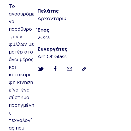
Το
Πελάτης
ανασυρόμε
Αρχονταρίκι
νο
παράθυρο
Έτος
τριών
2023
φύλλων με
Συνεργάτες
μοτέρ στο
Art Of Glass
άνω μέρος
και
κατακόρυ
φη κίνηση
είναι ένα
σύστημα
προηγμένη
ς
τεχνολογί
ας που