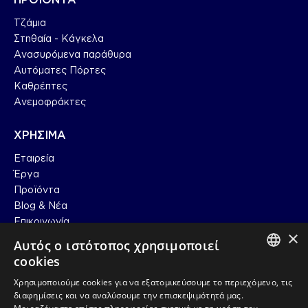
Τζάμια
Στηθαία - Κάγκελα
Ανασυρόμενα παράθυρα
Αυτόματες Πόρτες
Καθρέπτες
Ανεμοφράκτες
ΧΡΗΣΙΜΑ
Εταιρεία
Έργα
Προϊόντα
Blog & Nέα
Επικοινωνία
×
Αυτός ο ιστότοπος χρησιμοποιεί
ΠΛΗΡΟΦΟΡΙΕΣ
cookies
GREEK
Χρησιμοποιούμε cookies για να εξατομικεύσουμε το περιεχόμενο, τις
T. (+30) 2310 426 156/412 457
διαφημίσεις και να αναλύσουμε την επισκεψιμότητά μας.
E. info@artofglass.gr
EN_US