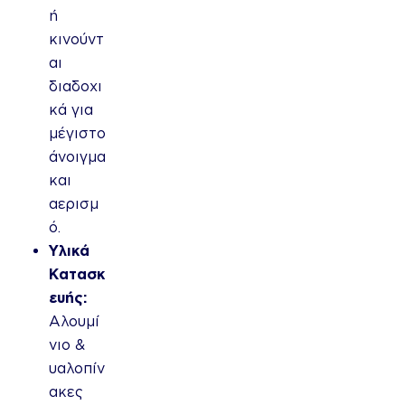
ή
κινούντ
αι
διαδοχι
κά για
μέγιστο
άνοιγμα
και
αερισμ
ό.
Υλικά
Κατασκ
ευής:
Αλουμί
νιο &
υαλοπίν
ακες