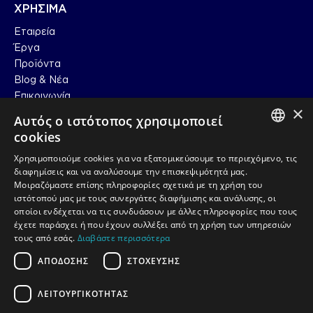
ΧΡΗΣΙΜΑ
Εταιρεία
Έργα
Προϊόντα
Blog & Nέα
Επικοινωνία
×
Αυτός ο ιστότοπος χρησιμοποιεί
ΠΛΗΡΟΦΟΡΙΕΣ
cookies
GREEK
T. (+30) 2310 426 156/412 457
Χρησιμοποιούμε cookies για να εξατομικεύσουμε το περιεχόμενο, τις
διαφημίσεις και να αναλύσουμε την επισκεψιμότητά μας.
E. info@artofglass.gr
EN_US
Μοιραζόμαστε επίσης πληροφορίες σχετικά με τη χρήση του
ιστότοπού μας με τους συνεργάτες διαφήμισης και ανάλυσης, οι
οποίοι ενδέχεται να τις συνδυάσουν με άλλες πληροφορίες που τους
Πολιτική απορρήτου & GDPR
Πολιτική Cookies (ΕΕ)
έχετε παράσχει ή που έχουν συλλέξει από τη χρήση των υπηρεσιών
τους από εσάς.
Διαβάστε περισσότερα
ΑΠΌΔΟΣΗΣ
ΣΤΌΧΕΥΣΗΣ
ΛΕΙΤΟΥΡΓΙΚΌΤΗΤΑΣ