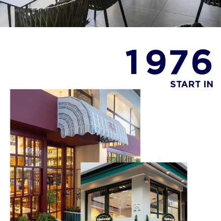
1
9
7
6
START IN