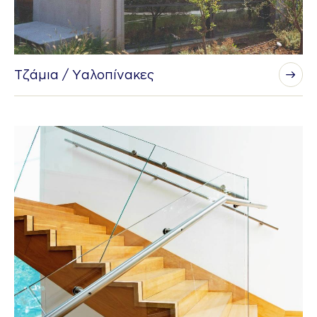
Τζάμια / Υαλοπίνακες