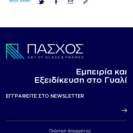
από εδώ
Εμπειρία και
Eξειδίκευση στο Γυαλί
ΕΓΓΡΑΦΕΙΤΕ ΣΤΟ NEWSLETTER
Subscr
Συμφωνώ με την
Πολιτική Απορρήτου
.